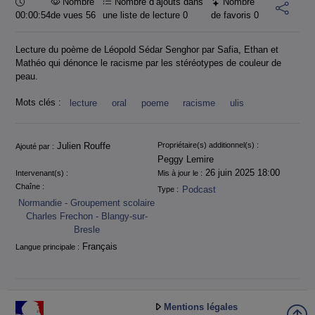
Durée :
Nombre
Nombre d’ajouts dans
Nombre
00:00:54
de vues 56
une liste de lecture
0
de favoris
0
Lecture du poème de Léopold Sédar Senghor par Safia, Ethan et
Mathéo qui dénonce le racisme par les stéréotypes de couleur de
peau.
Mots clés :
lecture
oral
poeme
racisme
ulis
Informations
Julien Rouffe
Propriétaire(s) additionnel(s) :
Ajouté par :
Peggy Lemire
26 juin 2025 18:00
Intervenant(s) :
Mis à jour le :
Chaîne :
Podcast
Type :
Normandie - Groupement scolaire
Charles Frechon - Blangy-sur-
Bresle
Français
Langue principale :
Mentions légales