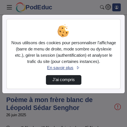
PodEduc
Rechercher
Accueil
Vidéos
Poème à mon frère blanc de Léopold Sédar Sen…
Nous utilisons des cookies pour personnaliser l’affichage
(barre de menu de droite, mode sombre ou dyslexie
etc.), gérer la session (authentification) et analyser le
trafic du site (pour certaines instances).
En savoir plus
J’ai compris
Temps
00:00:000
/
Durée
00:54:820
Chargé
:
Lecture
Sourdine
Image
Plein
100.00%
dans
écran
l'image
actuel
Poème à mon frère blanc de
Léopold Sédar Senghor
26 juin 2025