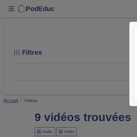
PodEduc
Filtres
Accueil
Vidéos
9 vidéos trouvées
Audio
Vidéo