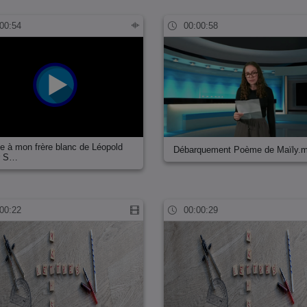
00:54
00:00:58
 à mon frère blanc de Léopold
Débarquement Poème de Maïly.
r S…
00:22
00:00:29