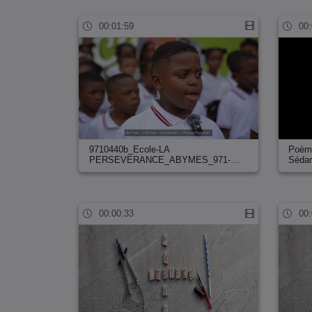
00:01:59
00:
9710440b_Ecole-LA
Poème
PERSEVERANCE_ABYMES_971-…
Séda
00:00:33
00: