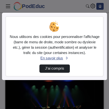
PodEduc
Rechercher
Accueil
Vidéos
32 vidéos trouvées
Nous utilisons des cookies pour personnaliser l’affichage
(barre de menu de droite, mode sombre ou dyslexie
Audio
Vidéo
etc.), gérer la session (authentification) et analyser le
trafic du site (pour certaines instances).
Direction de tri
↘
Tri
En savoir plus
J’ai compris
00:08:07