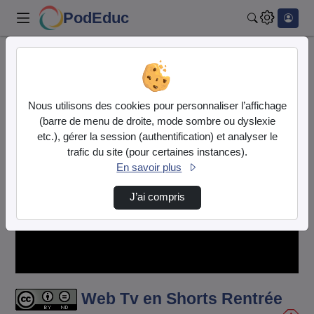
PodEduc
Rechercher
Accueil
Vidéos
Web Tv en Shorts Rentrée AS Quintefeuille
Nous utilisons des cookies pour personnaliser l’affichage
(barre de menu de droite, mode sombre ou dyslexie
etc.), gérer la session (authentification) et analyser le
trafic du site (pour certaines instances).
En savoir plus
J’ai compris
Lire
la
vidéo
Web Tv en Shorts Rentrée