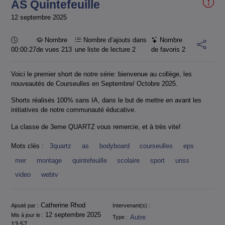
AS Quintefeuille
12 septembre 2025
Durée :
Nombre
Nombre d’ajouts dans
Nombre
00:00:27
de vues 213
une liste de lecture
2
de favoris
2
Voici le premier short de notre série: bienvenue au collège, les
nouveautés de Courseulles en Septembre/ Octobre 2025.
Shorts réalisés 100% sans IA, dans le but de mettre en avant les
initiatives de notre communauté éducative.
La classe de 3eme QUARTZ vous remercie, et à très vite!
Mots clés :
3quartz
as
bodyboard
courseulles
eps
mer
montage
quintefeuille
scolaire
sport
unss
video
webtv
Informations
Catherine Rhod
Ajouté par :
Intervenant(s) :
12 septembre 2025
Mis à jour le :
Autre
Type :
13:57