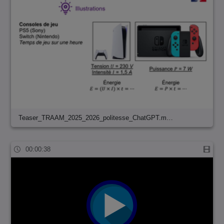
Teaser_TRAAM_2025_2026_politesse_ChatGPT.m…
00:00:38