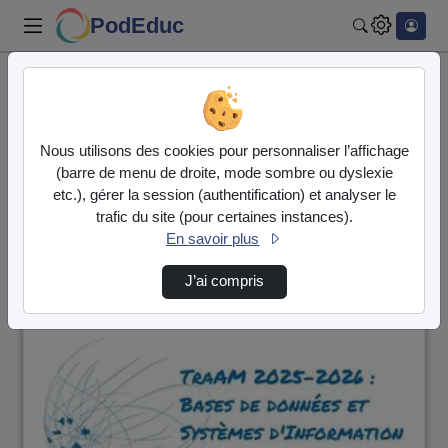
PodEduc
Rechercher
Accueil
Vidéos
92 vidéos trouvées
Nous utilisons des cookies pour personnaliser l’affichage
(barre de menu de droite, mode sombre ou dyslexie
Audio
Vidéo
etc.), gérer la session (authentification) et analyser le
trafic du site (pour certaines instances).
Direction de tri
↘
Tri
En savoir plus
J’ai compris
00:07:56