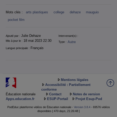
Mots clés :
arts plastiques
college
dehaze
mauguio
pocket film
Informations
Julie Dehaze
Ajouté par :
Intervenant(s) :
18 mai 2023 22:30
Mis à jour le :
Autre
Type :
Français
Langue principale :
Mentions légales
Accessibilité : Partiellement
conforme
Éducation nationale
Contact
Notes de version
Apps.education.fr
ESUP-Portail
Projet Esup-Pod
PodEduc plateforme vidéos de Éducation nationale -
Version 3.8.4
- 69576 vidéos
disponibles [ 470 days, 21:26:48 ]