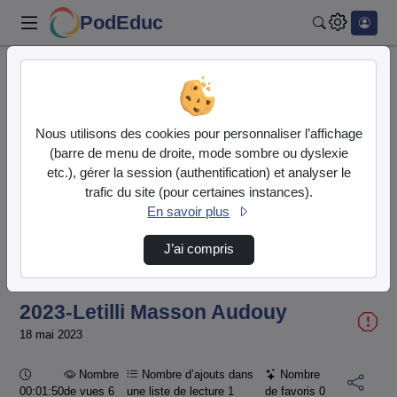
PodEduc
Rechercher
Accueil
Liste de lecture
Pocket Film 2023
2023-Letilli Masson Audouy
Nous utilisons des cookies pour personnaliser l’affichage
(barre de menu de droite, mode sombre ou dyslexie
etc.), gérer la session (authentification) et analyser le
trafic du site (pour certaines instances).
En savoir plus
Lire
J’ai compris
la
2023-Letilli Masson Audouy
vidéo
18 mai 2023
Durée :
Nombre
Nombre d’ajouts dans
Nombre
00:01:50
de vues 6
une liste de lecture
1
de favoris
0