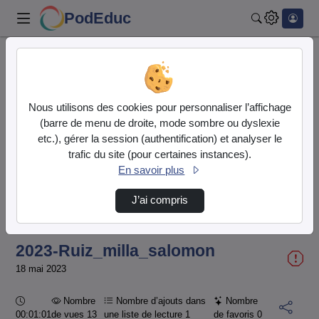
PodEduc
Rechercher
Accueil
Liste de lecture
Pocket Film 2023
2023-Ruiz_milla_salomon
Nous utilisons des cookies pour personnaliser l’affichage
(barre de menu de droite, mode sombre ou dyslexie
etc.), gérer la session (authentification) et analyser le
trafic du site (pour certaines instances).
En savoir plus
Lire
J’ai compris
la
2023-Ruiz_milla_salomon
vidéo
18 mai 2023
Durée :
Nombre
Nombre d’ajouts dans
Nombre
00:01:01
de vues 13
une liste de lecture
1
de favoris
0