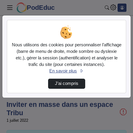
PodEduc
Rechercher
Accueil
Liste de lecture
Tribu : tutoriels
Inviter en masse dans un espace Tribu
Nous utilisons des cookies pour personnaliser l’affichage
(barre de menu de droite, mode sombre ou dyslexie
etc.), gérer la session (authentification) et analyser le
trafic du site (pour certaines instances).
En savoir plus
Lire
J’ai compris
la
Inviter en masse dans un espace
vidéo
Tribu
1 juillet 2022