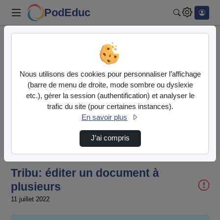
PodEduc
Rechercher
Accueil
Liste de lecture
Tribu : tutoriels
Tribu: éditer un document à plusieurs
Nous utilisons des cookies pour personnaliser l’affichage
(barre de menu de droite, mode sombre ou dyslexie
etc.), gérer la session (authentification) et analyser le
trafic du site (pour certaines instances).
En savoir plus
Lire
J’ai compris
la
Tribu: éditer un document à
vidéo
plusieurs
11 juillet 2022