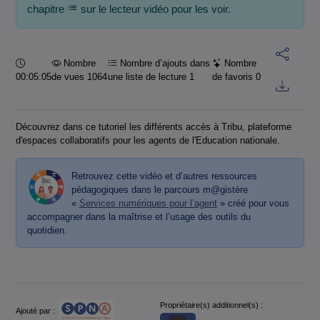
chapitre
sur le lecteur vidéo pour les voir.
Durée :
Nombre
Nombre d’ajouts dans
Nombre
00:05:05
de vues 1064
une liste de lecture
1
de favoris
0
Découvrez dans ce tutoriel les différents accès à Tribu, plateforme
d'espaces collaboratifs pour les agents de l'Education nationale.
Retrouvez cette vidéo et d’autres ressources
pédagogiques dans le parcours m@gistère
«
Services numériques pour l’agent
» créé pour vous
accompagner dans la maîtrise et l’usage des outils du
quotidien.
Informations
Propriétaire(s) additionnel(s) :
Ajouté par :