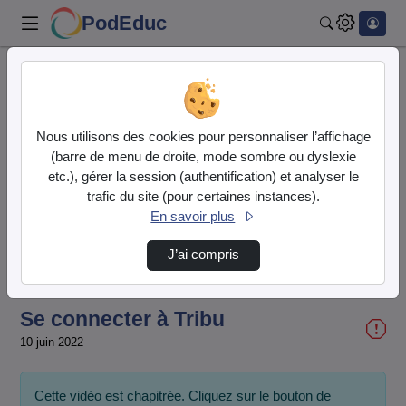
PodEduc
Rechercher
Accueil
Liste de lecture
Tribu : tutoriels
Se connecter à Tribu
Nous utilisons des cookies pour personnaliser l’affichage
(barre de menu de droite, mode sombre ou dyslexie
etc.), gérer la session (authentification) et analyser le
trafic du site (pour certaines instances).
En savoir plus
Lire
J’ai compris
la
Se connecter à Tribu
vidéo
10 juin 2022
Cette vidéo est chapitrée. Cliquez sur le bouton de